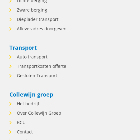
Lichte berging
team. • Contact onderhouden met
chauffeurs, opdrachtgevers en klanten. •
Zware berging
Snel schakelen bij wijzigingen of
Dieplader transport
spoedmeldingen. • Bewaken van de
Afleveradres doorgeven
voortgang van lopende opdrachten. •
Administratieve verwerking van
opdrachten en planningen. Wie zoeken
Transport
wij? Iemand die: • Rust bewaart wanneer
Auto transport
het druk wordt. • Zelfstandig beslissingen
durft te nemen. • Communicatief sterk is.
Transportkosten offerte
• Flexibel inzetbaar is voor wisselende
Gesloten Transport
diensten, inclusief avonden en
weekenden. • Houdt van afwisseling en
verantwoordelijkheid. • Ervaring als
Collewijn groep
planner heeft óf denkt dat hij of zij dit vak
Het bedrijf
snel kan leren. Wat krijg je van ons? • Een
functie voor tot uur per week. • Veel
Over Collewijn Groep
zelfstandigheid en verantwoordelijkheid. •
BCU
Een afwisselende baan waarin geen
Contact
enkele dienst hetzelfde is. • Werken
binnen een betrokken familiebedrijf met