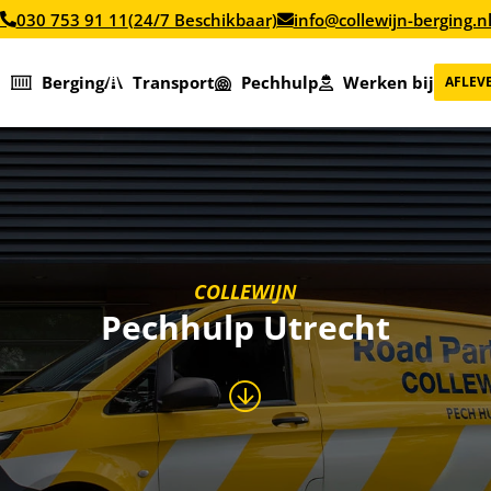
030 753 91 11
(24/7 Beschikbaar)
info@collewijn-berging.n
Berging
Transport
Pechhulp
Werken bij
AFLEV
COLLEWIJN
Pechhulp Utrecht