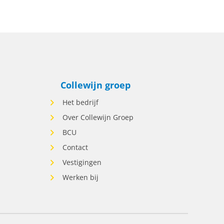
t bij
ren
Collewijn groep
Het bedrijf
Over Collewijn Groep
rt
BCU
en,
Contact
Vestigingen
j dit
Werken bij
nde
unnen
en