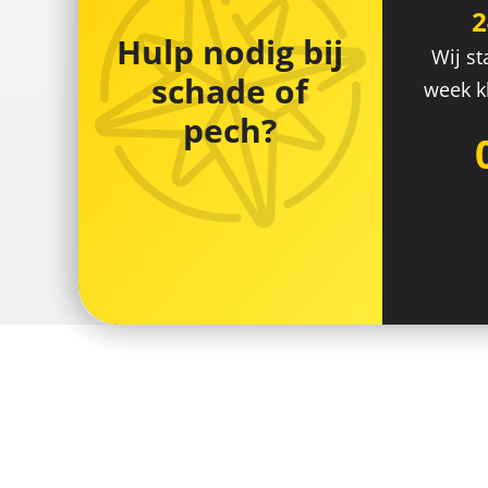
Hulp nodig bij
Wij st
schade of
week kl
pech?