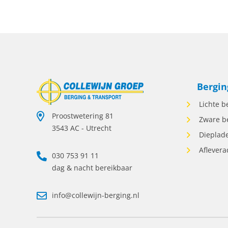
verl
inte
berg
waar
flex
zowe
en p
Bergin
onde
scha
Lichte b
voor
Proostwetering 81
Zware b
opdr
3543 AC - Utrecht
wann
Dieplade
Comm
Aflevera
030 753 91 11
incl
vera
dag & nacht bereikbaar
vak 
week
info@collewijn-berging.nl
baan
betr
reke