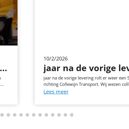
10/2/2026
ner Berging (– uur) – Geen standaard -tot- baan Sommige mensen worden blij van vaste routines en dagen die vo...
n
jaar na de vorige levering rolt er weer ee
j
richting Collewijn Transport. Wij wezen coll
ijgt
zijn nieuwe vrachtwagen.
Lees meer
t
t of
orgt
 hele
spil
ag