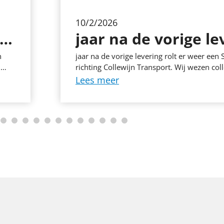
10/2/2026
ner Berging (– uur) – Geen standaard -tot- baan Sommige mensen worden blij van vaste routines en dagen die vo...
n
jaar na de vorige levering rolt er weer ee
j
richting Collewijn Transport. Wij wezen coll
ijgt
zijn nieuwe vrachtwagen.
Lees meer
t
t of
orgt
 hele
spil
ag
t bij
ren