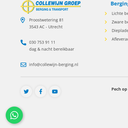
Bergin
onde
scha
Lichte b
voor
Proostwetering 81
Zware b
opdr
3543 AC - Utrecht
wann
Dieplade
Comm
Aflevera
030 753 91 11
incl
vera
dag & nacht bereikbaar
vak 
week
info@collewijn-berging.nl
baan
betr
reke
kenn
Pech op
klaa
doen
aanp
zorg
word
een 