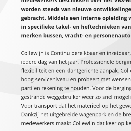
medewerkers beschikken over het VBS-B
worden steeds van nieuwe ontwikkelinge
gebracht. Middels een interne opleiding
in specifieke takel- en heftechnieken van
merken bussen, vracht- en personenauto'
Collewijn is Continu bereikbaar en inzetbaar
iedere dag van het jaar. Professionele bergin
flexibiliteit en een klantgerichte aanpak. Col
hoog serviceniveau en probeert met wensen 
partijen rekening te houden. Voor de berging
gestrande weggebruiker weer zo snel mogelij
Voor transport dat het materieel op het gewen
Dankzij het uitgebreide wagenpark en de bre
medewerkers maakt Collewijn dat keer op ke