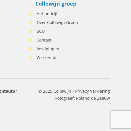
Collewijn groep
Het bedrijf
Over Collewijn Groep
rt
BCU
en,
Contact
Vestigingen
j dit
Werken bij
nde
unnen
en
cht
chtauto?
© 2025 Collewijn -
Privacy Verklaring
Dat
Fotograaf: Roland de Zeeuw
n
in