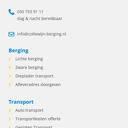
starre werktijden. De bergingswereld
draait /, dus we werken met wisselende
030 753 91 11
diensten, waaronder avonden en
dag & nacht bereikbaar
weekenden. Daar staat tegenover dat we
ook flexibiliteit teruggeven. Samen kijken
info@collewijn-berging.nl
we naar een werkrooster dat past bij
zowel de organisatie als jouw privéleven.
Wat ga je doen? • Coördineren en plannen
Berging
van bergingsopdrachten samen met het
Lichte berging
team. • Contact onderhouden met
chauffeurs, opdrachtgevers en klanten. •
Zware berging
Snel schakelen bij wijzigingen of
Dieplader transport
spoedmeldingen. • Bewaken van de
Afleveradres doorgeven
voortgang van lopende opdrachten. •
Administratieve verwerking van
opdrachten en planningen. Wie zoeken
Transport
wij? Iemand die: • Rust bewaart wanneer
Auto transport
het druk wordt. • Zelfstandig beslissingen
durft te nemen. • Communicatief sterk is.
Transportkosten offerte
• Flexibel inzetbaar is voor wisselende
Gesloten Transport