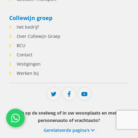
diensten, inclusief avonden en
weekenden. • Houdt van afwisseling en
verantwoordelijkheid. • Ervaring als
Collewijn groep
planner heeft óf denkt dat hij of zij dit vak
Het bedrijf
snel kan leren. Wat krijg je van ons? • Een
functie voor tot uur per week. • Veel
Over Collewijn Groep
zelfstandigheid en verantwoordelijkheid. •
BCU
Een afwisselende baan waarin geen
Contact
enkele dienst hetzelfde is. • Werken
binnen een betrokken familiebedrijf met
Vestigingen
korte lijnen. • Collega's die op elkaar
Werken bij
kunnen rekenen. • Marktconforme
arbeidsvoorwaarden passend bij ervaring
en kennis. Over Collewijn Groep. Bij
Collewijn Groep staan we dag en nacht
klaar voor mensen die onderweg pech
krijgen of hulp nodig hebben. Dat doen
Pech op de snelweg of in uw woonplaats en met uw
we met een team van betrokken
personenauto of vrachtauto?
professionals die weten van aanpakken.
We zijn nuchter, direct en houden van
Gerelateerde pagina's
korte lijnen. Samen zorgen we ervoor dat