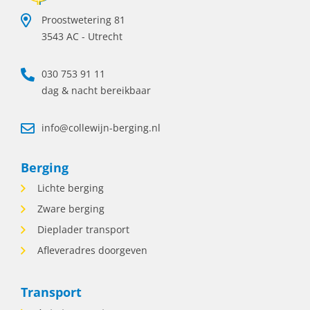
verloopt precies zoals gepland, en dat is
Proostwetering 81
precies wat deze functie interessant
3543 AC - Utrecht
maakt. Daarnaast geloven wij niet in
starre werktijden. De bergingswereld
draait /, dus we werken met wisselende
030 753 91 11
diensten, waaronder avonden en
dag & nacht bereikbaar
weekenden. Daar staat tegenover dat we
ook flexibiliteit teruggeven. Samen kijken
info@collewijn-berging.nl
we naar een werkrooster dat past bij
zowel de organisatie als jouw privéleven.
Wat ga je doen? • Coördineren en plannen
Berging
van bergingsopdrachten samen met het
Lichte berging
team. • Contact onderhouden met
chauffeurs, opdrachtgevers en klanten. •
Zware berging
Snel schakelen bij wijzigingen of
Dieplader transport
spoedmeldingen. • Bewaken van de
Afleveradres doorgeven
voortgang van lopende opdrachten. •
Administratieve verwerking van
opdrachten en planningen. Wie zoeken
Transport
wij? Iemand die: • Rust bewaart wanneer