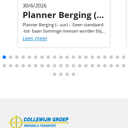
30/6/2026
Planner Berging (– uur) – Geen standaard -tot- baan Sommige mensen worden blij van vaste routines en dagen die vo...
Planner Berging (– uur) – Geen standaard
-tot- baan Sommige mensen worden blij
van vaste routines en dagen die
Lees meer
voorspelbaar verlopen. Jij waarschijnlijk
niet. Bij Collewijn zoeken we een planner
die energie krijgt van schakelen,
organiseren en het oplossen van
uitdagingen die je niet ziet aankomen. Een
gestrande auto op de snelweg, een
spoedtransport of een onverwachte
wijziging in de planning, jij houdt het
overzicht en zorgt dat alles blijft draaien.
Wat maakt deze functie anders? Je bent
niet de hele dag bezig met het invullen
van een rooster in een systeem. Je bent
de spil tussen opdrachtgevers, chauffeurs,
hulpdiensten en collega's. Geen dag