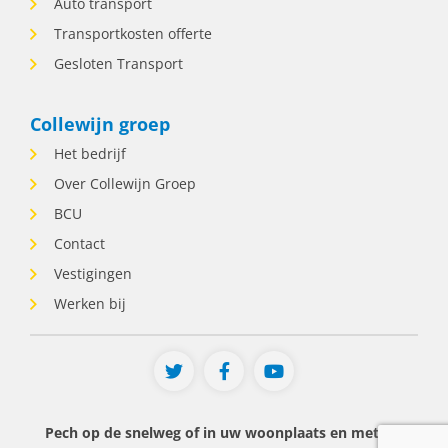
Auto transport
het druk wordt. • Zelfstandig beslissingen
durft te nemen. • Communicatief sterk is.
Transportkosten offerte
• Flexibel inzetbaar is voor wisselende
Gesloten Transport
diensten, inclusief avonden en
weekenden. • Houdt van afwisseling en
verantwoordelijkheid. • Ervaring als
Collewijn groep
planner heeft óf denkt dat hij of zij dit vak
Het bedrijf
snel kan leren. Wat krijg je van ons? • Een
functie voor tot uur per week. • Veel
Over Collewijn Groep
zelfstandigheid en verantwoordelijkheid. •
BCU
Een afwisselende baan waarin geen
Contact
enkele dienst hetzelfde is. • Werken
binnen een betrokken familiebedrijf met
Vestigingen
korte lijnen. • Collega's die op elkaar
Werken bij
kunnen rekenen. • Marktconforme
arbeidsvoorwaarden passend bij ervaring
en kennis. Over Collewijn Groep. Bij
Collewijn Groep staan we dag en nacht
klaar voor mensen die onderweg pech
krijgen of hulp nodig hebben. Dat doen
Pech op de snelweg of in uw woonplaats en met uw
we met een team van betrokken