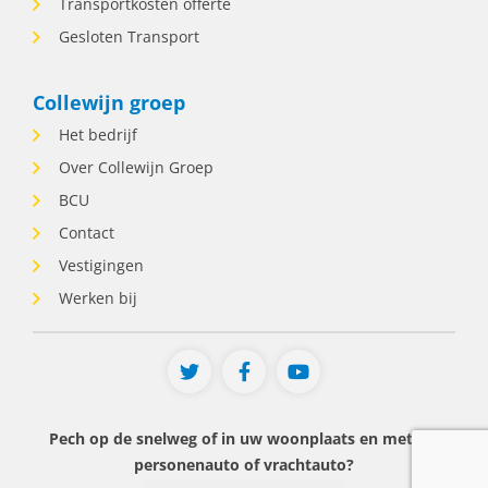
Transportkosten offerte
• Flexibel inzetbaar is voor wisselende
Gesloten Transport
diensten, inclusief avonden en
weekenden. • Houdt van afwisseling en
verantwoordelijkheid. • Ervaring als
Collewijn groep
planner heeft óf denkt dat hij of zij dit vak
Het bedrijf
snel kan leren. Wat krijg je van ons? • Een
functie voor tot uur per week. • Veel
Over Collewijn Groep
zelfstandigheid en verantwoordelijkheid. •
BCU
Een afwisselende baan waarin geen
Contact
enkele dienst hetzelfde is. • Werken
binnen een betrokken familiebedrijf met
Vestigingen
korte lijnen. • Collega's die op elkaar
Werken bij
kunnen rekenen. • Marktconforme
arbeidsvoorwaarden passend bij ervaring
en kennis. Over Collewijn Groep. Bij
Collewijn Groep staan we dag en nacht
klaar voor mensen die onderweg pech
krijgen of hulp nodig hebben. Dat doen
Pech op de snelweg of in uw woonplaats en met uw
we met een team van betrokken
personenauto of vrachtauto?
professionals die weten van aanpakken.