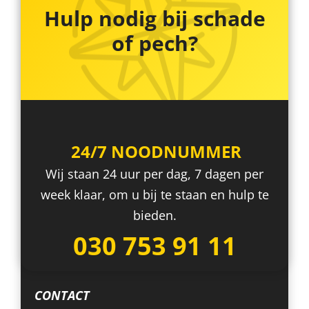
Hulp nodig bij schade
of pech?
24/7 NOODNUMMER
Wij staan 24 uur per dag, 7 dagen per
week klaar, om u bij te staan en hulp te
bieden.
030 753 91 11
CONTACT