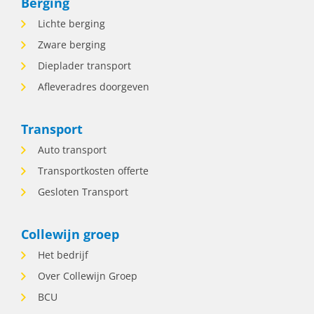
Berging
van bergingsopdrachten samen met het
Lichte berging
team. • Contact onderhouden met
chauffeurs, opdrachtgevers en klanten. •
Zware berging
Snel schakelen bij wijzigingen of
Dieplader transport
spoedmeldingen. • Bewaken van de
Afleveradres doorgeven
voortgang van lopende opdrachten. •
Administratieve verwerking van
opdrachten en planningen. Wie zoeken
Transport
wij? Iemand die: • Rust bewaart wanneer
Auto transport
het druk wordt. • Zelfstandig beslissingen
durft te nemen. • Communicatief sterk is.
Transportkosten offerte
• Flexibel inzetbaar is voor wisselende
Gesloten Transport
diensten, inclusief avonden en
weekenden. • Houdt van afwisseling en
verantwoordelijkheid. • Ervaring als
Collewijn groep
planner heeft óf denkt dat hij of zij dit vak
Het bedrijf
snel kan leren. Wat krijg je van ons? • Een
functie voor tot uur per week. • Veel
Over Collewijn Groep
zelfstandigheid en verantwoordelijkheid. •
BCU
Een afwisselende baan waarin geen